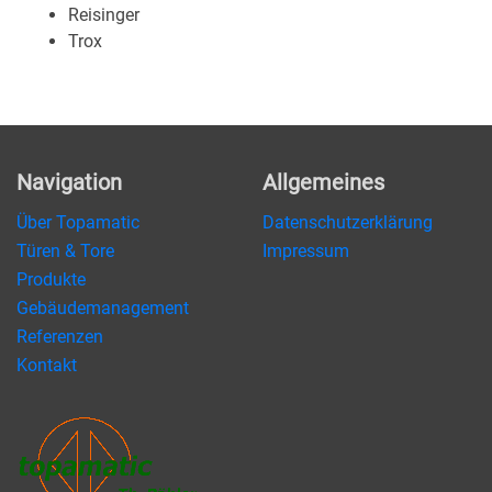
Reisinger
Trox
Navigation
Allgemeines
Über Topamatic
Datenschutzerklärung
Türen & Tore
Impressum
Produkte
Gebäudemanagement
Referenzen
Kontakt