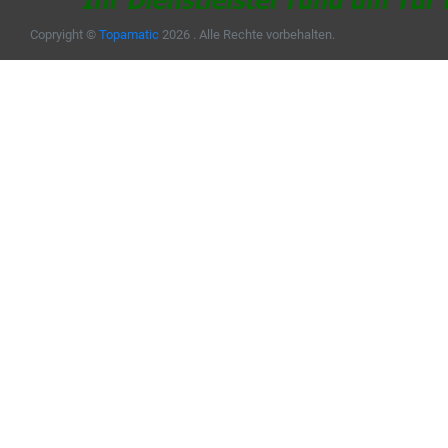
Copryight ©
Topamatic
2026 . Alle Rechte vorbehalten.